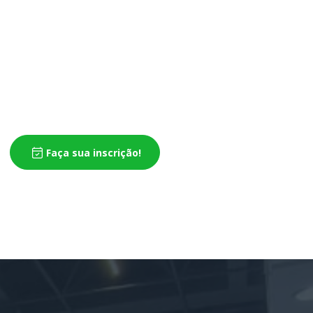
Faça sua inscrição!