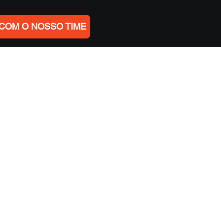
 COM O NOSSO TIME